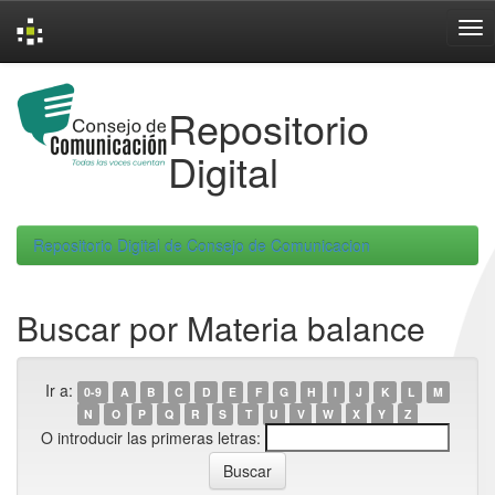
Skip
navigation
Repositorio
Digital
Repositorio Digital de Consejo de Comunicacion
Buscar por Materia balance
Ir a:
0-9
A
B
C
D
E
F
G
H
I
J
K
L
M
N
O
P
Q
R
S
T
U
V
W
X
Y
Z
O introducir las primeras letras: