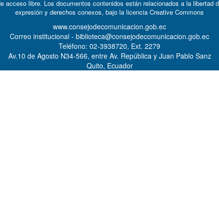
e acceso libre. Los documentos contenidos están relacionados a la libertad 
expresión y derechos conexos, bajo la licencia
Creative Commons
www.consejodecomunicacion.gob.ec
Correo institucional - biblioteca@consejodecomunicacion.gob.ec
Teléfono: 02-3938720, Ext. 2279
Av.10 de Agosto N34-566, entre Av. República y Juan Pablo Sanz
Quito, Ecuador