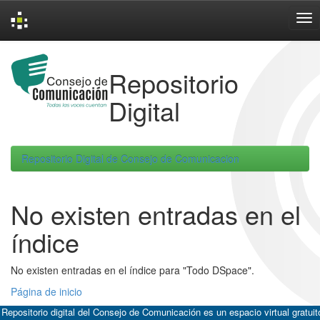
Skip
navigation
Repositorio
Digital
Repositorio Digital de Consejo de Comunicacion
No existen entradas en el
índice
No existen entradas en el índice para "Todo DSpace".
Página de inicio
 Repositorio digital del Consejo de Comunicación es un espacio virtual gratuit