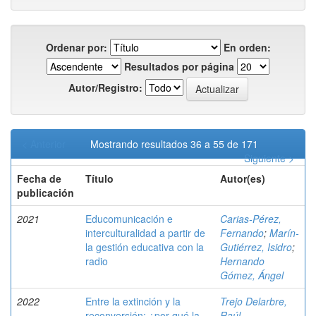
Ordenar por:
En orden:
Resultados por página
Autor/Registro:
< Anterior
Mostrando resultados 36 a 55 de 171
Siguiente >
Fecha de
Título
Autor(es)
publicación
2021
Educomunicación e
Carias-Pérez,
interculturalidad a partir de
Fernando
;
Marín-
la gestión educativa con la
Gutiérrez, Isidro
;
radio
Hernando
Gómez, Ángel
2022
Entre la extinción y la
Trejo Delarbre,
reconversión: ¿por qué la
Raúl