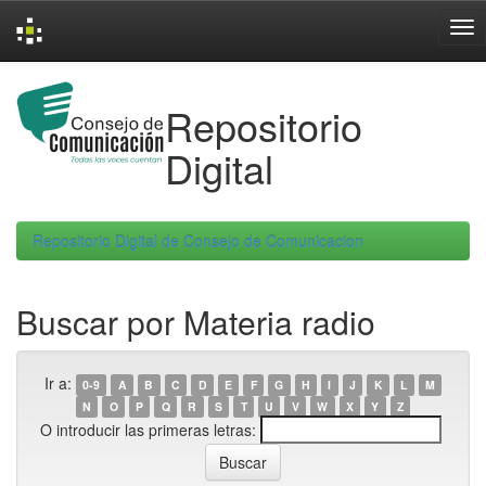
Skip
navigation
Repositorio
Digital
Repositorio Digital de Consejo de Comunicacion
Buscar por Materia radio
Ir a:
0-9
A
B
C
D
E
F
G
H
I
J
K
L
M
N
O
P
Q
R
S
T
U
V
W
X
Y
Z
O introducir las primeras letras: