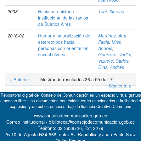
2008
Hacia una historia
Tobi, Ximena
institucional de las radios
de Buenos Aires
2016-02
Humor y naturalización de
Martínez, Ana
estereotipos hacia
Paola
;
Mier,
personas con orientación
Andrés
;
sexual diversa.
Guerrero, Vadim
;
Vizuete, Carlos
;
Díaz, Andrés
< Anterior
Mostrando resultados 36 a 55 de 171
Siguiente >
 Repositorio digital del Consejo de Comunicación es un espacio virtual gratuit
e acceso libre. Los documentos contenidos están relacionados a la libertad 
expresión y derechos conexos, bajo la licencia
Creative Commons
www.consejodecomunicacion.gob.ec
Correo institucional - biblioteca@consejodecomunicacion.gob.ec
Teléfono: 02-3938720, Ext. 2279
Av.10 de Agosto N34-566, entre Av. República y Juan Pablo Sanz
Quito, Ecuador