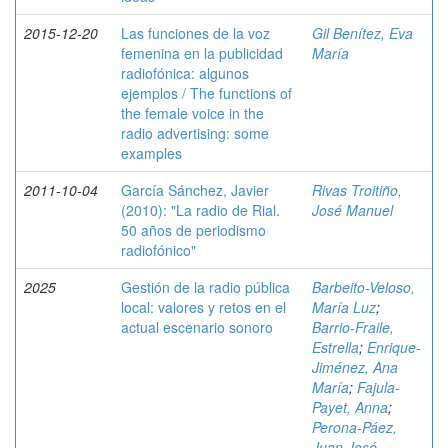
2015-12-20
Las funciones de la voz
Gil Benítez, Eva
femenina en la publicidad
María
radiofónica: algunos
ejemplos / The functions of
the female voice in the
radio advertising: some
examples
2011-10-04
García Sánchez, Javier
Rivas Troitiño,
(2010): "La radio de Rial.
José Manuel
50 años de periodismo
radiofónico"
2025
Gestión de la radio pública
Barbeito-Veloso,
local: valores y retos en el
María Luz
;
actual escenario sonoro
Barrio-Fraile,
Estrella
;
Enrique-
Jiménez, Ana
María
;
Fajula-
Payet, Anna
;
Perona-Páez,
Juan José