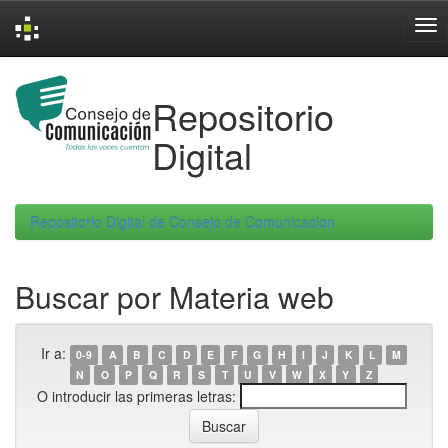
Skip
navigation
Repositorio
Digital
Repositorio Digital de Consejo de Comunicacion
Buscar por Materia web
Ir a:
0-9
A
B
C
D
E
F
G
H
I
J
K
L
M
N
O
P
Q
R
S
T
U
V
W
X
Y
Z
O introducir las primeras letras: