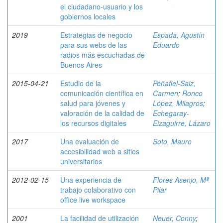
el ciudadano-usuario y los
gobiernos locales
2019
Estrategias de negocio
Espada, Agustín
para sus webs de las
Eduardo
radios más escuchadas de
Buenos Aires
2015-04-21
Estudio de la
Peñafiel-Saiz,
comunicación científica en
Carmen
;
Ronco
salud para jóvenes y
López, Milagros
;
valoración de la calidad de
Echegaray-
los recursos digitales
Eizaguirre, Lázaro
2017
Una evaluación de
Soto, Mauro
accesibilidad web a sitios
universitarios
2012-02-15
Una experiencia de
Flores Asenjo, Mª
trabajo colaborativo con
Pilar
office live workspace
2001
La facilidad de utilización
Neuer, Conny
;