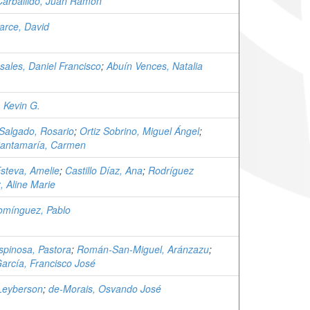
arballido, Juan Ramón
arce, David
sales, Daniel Francisco
;
Abuín Vences, Natalia
 Kevin G.
 Salgado, Rosario
;
Ortiz Sobrino, Miguel Ángel
;
Santamaría, Carmen
steva, Amelie
;
Castillo Díaz, Ana
;
Rodríguez
, Aline Marie
mínguez, Pablo
pinosa, Pastora
;
Román-San-Miguel, Aránzazu
;
García, Francisco José
Leyberson
;
de-Morais, Osvando José