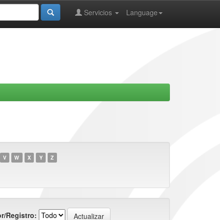
Servicios
Language
V
W
X
Y
Z
r/Registro: