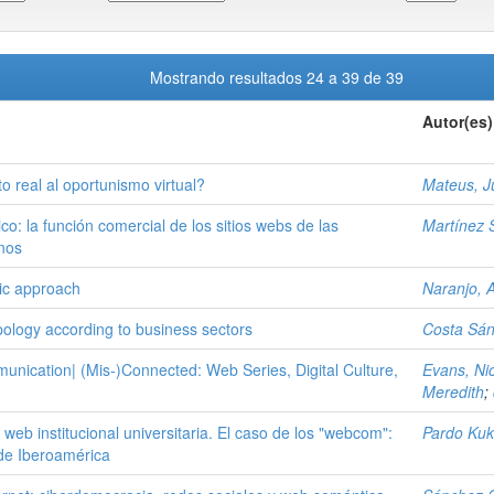
Mostrando resultados 24 a 39 de 39
Autor(es)
o real al oportunismo virtual?
Mateus, Ju
ico: la función comercial de los sitios webs de las
Martínez 
nos
ric approach
Naranjo, 
pology according to business sectors
Costa Sá
nication| (Mis-)Connected: Web Series, Digital Culture,
Evans, Ni
Meredith
;
web institucional universitaria. El caso de los "webcom":
Pardo Kuk
 de Iberoamérica