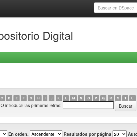
ositorio Digital
C
D
E
F
G
H
I
J
K
L
M
N
O
P
Q
R
S
T
U
O introducir las primeras letras:
En orden:
Resultados por página
Auto