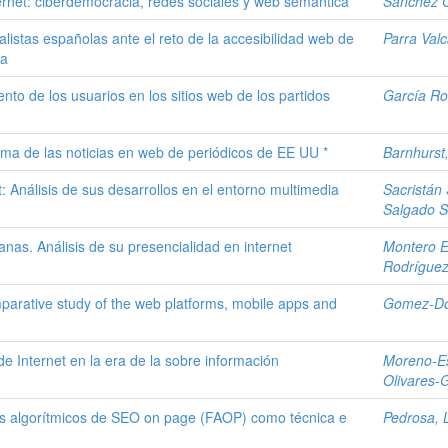
ernet: ciberdemocracia, redes sociales y web semántica
Sánchez C
alistas españolas ante el reto de la accesibilidad web de
Parra Valc
va
to de los usuarios en los sitios web de los partidos
García Ro
rma de las noticias en web de periódicos de EE UU *
Barnhurst,
t: Análisis de sus desarrollos en el entorno multimedia
Sacristán
Salgado 
nas. Análisis de su presencialidad en internet
Montero E
Rodríguez
mparative study of the web platforms, mobile apps and
Gomez-Do
e Internet en la era de la sobre información
Moreno-Es
Olivares-
res algorítmicos de SEO on page (FAOP) como técnica e
Pedrosa, 