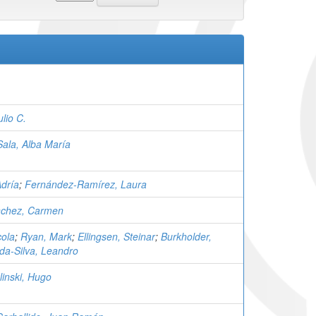
lio C.
Sala, Alba María
Adría
;
Fernández-Ramírez, Laura
nchez, Carmen
cola
;
Ryan, Mark
;
Ellingsen, Steinar
;
Burkholder,
da-Silva, Leandro
linski, Hugo