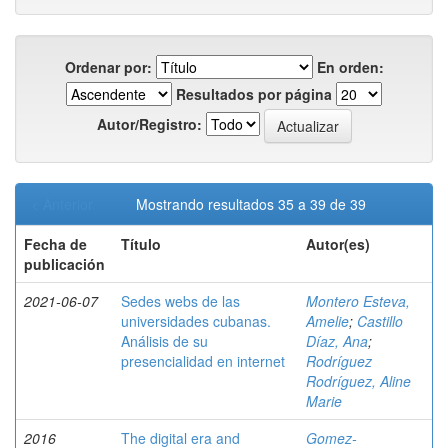
Ordenar por:
En orden:
Resultados por página
Autor/Registro:
< Anterior
Mostrando resultados 35 a 39 de 39
Fecha de
Título
Autor(es)
publicación
2021-06-07
Sedes webs de las
Montero Esteva,
universidades cubanas.
Amelie
;
Castillo
Análisis de su
Díaz, Ana
;
presencialidad en internet
Rodríguez
Rodríguez, Aline
Marie
2016
The digital era and
Gomez-