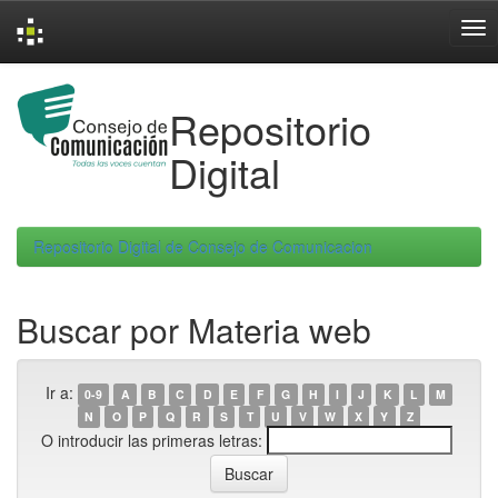
Skip
navigation
Repositorio
Digital
Repositorio Digital de Consejo de Comunicacion
Buscar por Materia web
Ir a:
0-9
A
B
C
D
E
F
G
H
I
J
K
L
M
N
O
P
Q
R
S
T
U
V
W
X
Y
Z
O introducir las primeras letras: