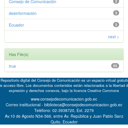
Consejo de Comunicación
3
desinformación
3
Ecuador
3
next >
Has File(s)
true
55
 Repositorio digital del Consejo de Comunicación es un espacio virtual gratuit
e acceso libre. Los documentos contenidos están relacionados a la libertad 
expresión y derechos conexos, bajo la licencia
Creative Commons
www.consejodecomunicacion.gob.ec
Correo institucional - biblioteca@consejodecomunicacion.gob.ec
Teléfono: 02-3938720, Ext. 2279
Av.10 de Agosto N34-566, entre Av. República y Juan Pablo Sanz
Quito, Ecuador