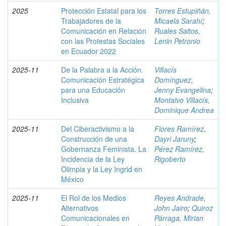
2025
Protección Estatal para los
Torres Estupiñán,
Trabajadores de la
Micaela Sarahí
;
Comunicación en Relación
Ruales Saltos,
con las Protestas Sociales
Lenin Petronio
en Ecuador 2022
2025-11
De la Palabra a la Acción.
Villacís
Comunicación Estratégica
Domínguez,
para una Educación
Jenny Evangelina
;
Inclusiva
Montalvo Villacís,
Dominique Andrea
2025-11
Del Ciberactivismo a la
Flores Ramírez,
Construcción de una
Dayri Jaruny
;
Gobernanza Feminista. La
Pérez Ramírez,
Incidencia de la Ley
Rigoberto
Olimpia y la Ley Ingrid en
México
2025-11
El Rol de los Medios
Reyes Andrade,
Alternativos
John Jairo
;
Quiroz
Comunicacionales en
Párraga, Mirian