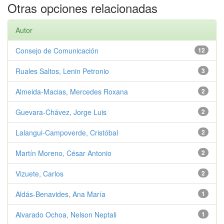
Otras opciones relacionadas
Autor
Consejo de Comunicación
12
Ruales Saltos, Lenin Petronio
3
Almeida-Macias, Mercedes Roxana
2
Guevara-Chávez, Jorge Luis
2
Lalangui-Campoverde, Cristóbal
2
Martín Moreno, César Antonio
2
Vizuete, Carlos
2
Aldás-Benavides, Ana María
1
Alvarado Ochoa, Nelson Neptali
1