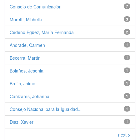
Consejo de Comunicación
7
Moretti, Michelle
3
Cedeño Égüez, María Fernanda
2
Andrade, Carmen
1
Becerra, Martín
1
Bolaños, Jesenia
1
Breilh, Jaime
1
Cañizares, Johanna
1
Consejo Nacional para la Igualdad...
1
Diaz, Xavier
1
next >