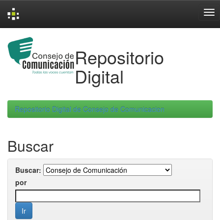
Skip
navigation
Repositorio
Digital
Repositorio Digital de Consejo de Comunicacion
Buscar
Buscar:
por