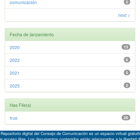
comunicación
2
next >
Fecha de lanzamiento
2020
13
2022
6
2021
5
2025
2
Has File(s)
true
26
 Repositorio digital del Consejo de Comunicación es un espacio virtual gratuit
e acceso libre. Los documentos contenidos están relacionados a la libertad 