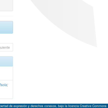
guiente
Paola
;
ibertad de expresión y derechos conexos, bajo la licencia
Creative Commons