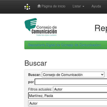
Skip
Página de inicio
Listar
Ayuda
navigation
Rep
Repositorio Digital de Consejo de Comunicacion
Buscar
Buscar:
por
Filtros actuales: