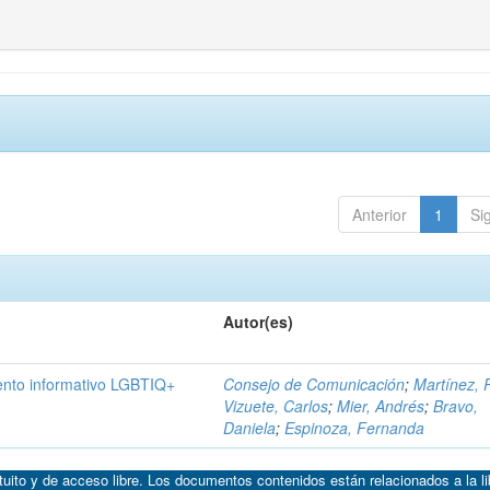
Anterior
1
Si
Autor(es)
iento informativo LGBTIQ+
Consejo de Comunicación
;
Martínez, 
Vizuete, Carlos
;
Mier, Andrés
;
Bravo,
Daniela
;
Espinoza, Fernanda
atuito y de acceso libre. Los documentos contenidos están relacionados a la l