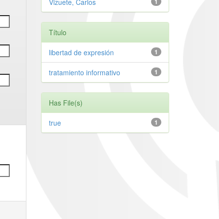
Vizuete, Carlos
1
Título
libertad de expresión
1
tratamiento informativo
1
Has File(s)
true
1