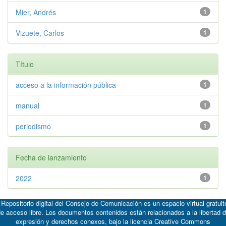
Mier, Andrés
1
Vizuete, Carlos
1
Título
acceso a la información pública
1
manual
1
periodismo
1
Fecha de lanzamiento
2022
1
 Repositorio digital del Consejo de Comunicación es un espacio virtual gratuit
e acceso libre. Los documentos contenidos están relacionados a la libertad 
expresión y derechos conexos, bajo la licencia
Creative Commons