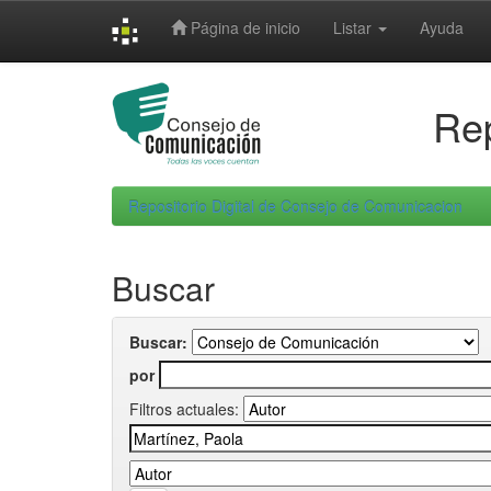
Skip
Página de inicio
Listar
Ayuda
navigation
Rep
Repositorio Digital de Consejo de Comunicacion
Buscar
Buscar:
por
Filtros actuales: