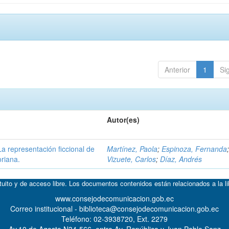
Anterior
1
Si
Autor(es)
 La representación ficcional de
Martínez, Paola
;
Espinoza, Fernanda
oriana.
Vizuete, Carlos
;
Díaz, Andrés
atuito y de acceso libre. Los documentos contenidos están relacionados a la l
www.consejodecomunicacion.gob.ec
Correo institucional - biblioteca@consejodecomunicacion.gob.ec
Teléfono: 02-3938720, Ext. 2279