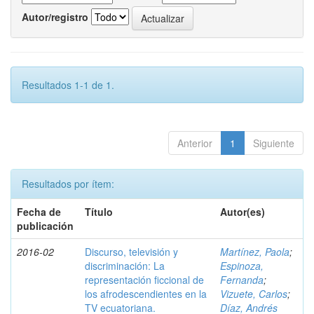
Autor/registro
Resultados 1-1 de 1.
Anterior
1
Siguiente
Resultados por ítem:
Fecha de
Título
Autor(es)
publicación
2016-02
Discurso, televisión y
Martínez, Paola
;
discriminación: La
Espinoza,
representación ficcional de
Fernanda
;
los afrodescendientes en la
Vizuete, Carlos
;
TV ecuatoriana.
Díaz, Andrés