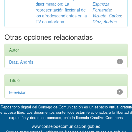
discriminación: La
Espinoza,
representación ficcional de
Fernanda
;
los afrodescendientes en la
Vizuete, Carlos
;
TV ecuatoriana.
Díaz, Andrés
Otras opciones relacionadas
Autor
Díaz, Andrés
1
Título
televisión
1
 Repositorio digital del Consejo de Comunicación es un espacio virtual gratuit
e acceso libre. Los documentos contenidos están relacionados a la libertad 
expresión y derechos conexos, bajo la licencia
Creative Commons
www.consejodecomunicacion.gob.ec