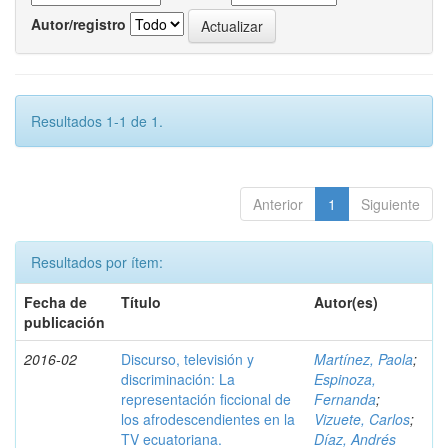
Autor/registro
Resultados 1-1 de 1.
Anterior
1
Siguiente
Resultados por ítem:
Fecha de
Título
Autor(es)
publicación
2016-02
Discurso, televisión y
Martínez, Paola
;
discriminación: La
Espinoza,
representación ficcional de
Fernanda
;
los afrodescendientes en la
Vizuete, Carlos
;
TV ecuatoriana.
Díaz, Andrés