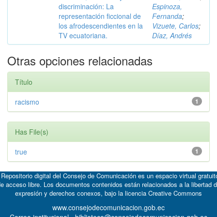
discriminación: La
Espinoza,
representación ficcional de
Fernanda
;
los afrodescendientes en la
Vizuete, Carlos
;
TV ecuatoriana.
Díaz, Andrés
Otras opciones relacionadas
Título
racismo
1
Has File(s)
true
1
 Repositorio digital del Consejo de Comunicación es un espacio virtual gratuit
e acceso libre. Los documentos contenidos están relacionados a la libertad 
expresión y derechos conexos, bajo la licencia
Creative Commons
www.consejodecomunicacion.gob.ec