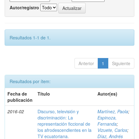
Autor/registro
Resultados 1-1 de 1.
Anterior
1
Siguiente
Resultados por ítem:
Fecha de
Título
Autor(es)
publicación
2016-02
Discurso, televisión y
Martínez, Paola
;
discriminación: La
Espinoza,
representación ficcional de
Fernanda
;
los afrodescendientes en la
Vizuete, Carlos
;
TV ecuatoriana.
Díaz, Andrés