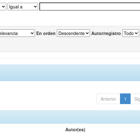
En orden
Autor/registro
Anterior
1
Si
Autor(es)