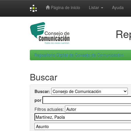
Skip
Página de inicio
Listar
Ayuda
navigation
Rep
Repositorio Digital de Consejo de Comunicacion
Buscar
Buscar:
por
Filtros actuales: