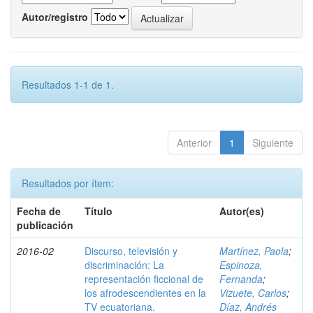
Autor/registro
Resultados 1-1 de 1.
Anterior
1
Siguiente
Resultados por ítem:
Fecha de
Título
Autor(es)
publicación
2016-02
Discurso, televisión y
Martínez, Paola
;
discriminación: La
Espinoza,
representación ficcional de
Fernanda
;
los afrodescendientes en la
Vizuete, Carlos
;
TV ecuatoriana.
Díaz, Andrés