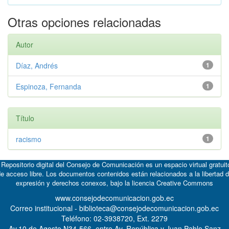
Otras opciones relacionadas
Autor
Díaz, Andrés
1
Espinoza, Fernanda
1
Título
racismo
1
 Repositorio digital del Consejo de Comunicación es un espacio virtual gratuit
e acceso libre. Los documentos contenidos están relacionados a la libertad 
expresión y derechos conexos, bajo la licencia
Creative Commons
www.consejodecomunicacion.gob.ec
Correo institucional - biblioteca@consejodecomunicacion.gob.ec
Teléfono: 02-3938720, Ext. 2279
Av.10 de Agosto N34-566, entre Av. República y Juan Pablo Sanz