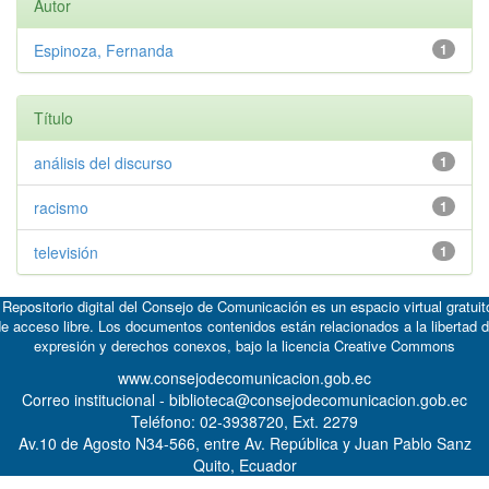
Autor
Espinoza, Fernanda
1
Título
análisis del discurso
1
racismo
1
televisión
1
 Repositorio digital del Consejo de Comunicación es un espacio virtual gratuit
e acceso libre. Los documentos contenidos están relacionados a la libertad 
expresión y derechos conexos, bajo la licencia
Creative Commons
www.consejodecomunicacion.gob.ec
Correo institucional - biblioteca@consejodecomunicacion.gob.ec
Teléfono: 02-3938720, Ext. 2279
Av.10 de Agosto N34-566, entre Av. República y Juan Pablo Sanz
Quito, Ecuador