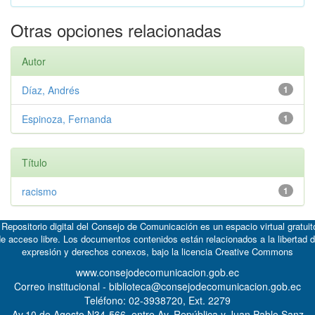
Otras opciones relacionadas
Autor
Díaz, Andrés
1
Espinoza, Fernanda
1
Título
racismo
1
 Repositorio digital del Consejo de Comunicación es un espacio virtual gratuit
e acceso libre. Los documentos contenidos están relacionados a la libertad 
expresión y derechos conexos, bajo la licencia
Creative Commons
www.consejodecomunicacion.gob.ec
Correo institucional - biblioteca@consejodecomunicacion.gob.ec
Teléfono: 02-3938720, Ext. 2279
Av.10 de Agosto N34-566, entre Av. República y Juan Pablo Sanz