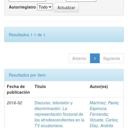
Autor/registro
Resultados 1-1 de 1.
Anterior
1
Siguiente
Resultados por ítem:
Fecha de
Título
Autor(es)
publicación
2016-02
Discurso, televisión y
Martínez, Paola
;
discriminación: La
Espinoza,
representación ficcional de
Fernanda
;
los afrodescendientes en la
Vizuete, Carlos
;
TV ecuatoriana.
Díaz, Andrés