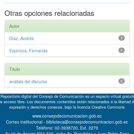
Otras opciones relacionadas
Autor
Díaz, Andrés
1
Espinoza, Fernanda
1
Título
análisis del discurso
1
 Repositorio digital del Consejo de Comunicación es un espacio virtual gratuit
e acceso libre. Los documentos contenidos están relacionados a la libertad 
expresión y derechos conexos, bajo la licencia
Creative Commons
www.consejodecomunicacion.gob.ec
Correo institucional - biblioteca@consejodecomunicacion.gob.ec
Teléfono: 02-3938720, Ext. 2279
Av.10 de Agosto N34-566, entre Av. República y Juan Pablo Sanz