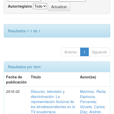
Autor/registro
Resultados 1-1 de 1.
Anterior
1
Siguiente
Resultados por ítem:
Fecha de
Título
Autor(es)
publicación
2016-02
Discurso, televisión y
Martínez, Paola
;
discriminación: La
Espinoza,
representación ficcional de
Fernanda
;
los afrodescendientes en la
Vizuete, Carlos
;
TV ecuatoriana.
Díaz, Andrés