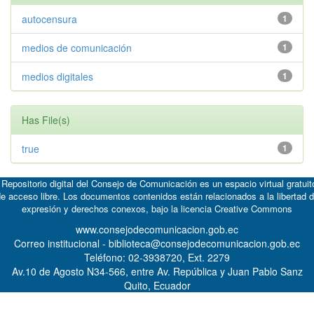
autocensura
1
medios de comunicación
1
medios digitales
1
Has File(s)
true
1
 Repositorio digital del Consejo de Comunicación es un espacio virtual gratuit
e acceso libre. Los documentos contenidos están relacionados a la libertad 
expresión y derechos conexos, bajo la licencia
Creative Commons
www.consejodecomunicacion.gob.ec
Correo institucional - biblioteca@consejodecomunicacion.gob.ec
Teléfono: 02-3938720, Ext. 2279
Av.10 de Agosto N34-566, entre Av. República y Juan Pablo Sanz
Quito, Ecuador