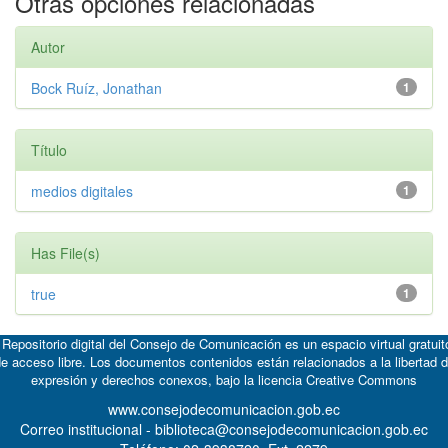
Otras opciones relacionadas
Autor
Bock Ruíz, Jonathan
1
Título
medios digitales
1
Has File(s)
true
1
 Repositorio digital del Consejo de Comunicación es un espacio virtual gratuit
e acceso libre. Los documentos contenidos están relacionados a la libertad 
expresión y derechos conexos, bajo la licencia
Creative Commons
www.consejodecomunicacion.gob.ec
Correo institucional - biblioteca@consejodecomunicacion.gob.ec