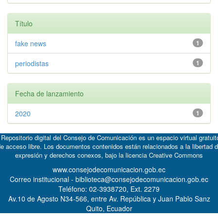
Título
fake news
1
periodistas
1
Fecha de lanzamiento
2020
1
 Repositorio digital del Consejo de Comunicación es un espacio virtual gratuit
e acceso libre. Los documentos contenidos están relacionados a la libertad 
expresión y derechos conexos, bajo la licencia
Creative Commons
www.consejodecomunicacion.gob.ec
Correo institucional - biblioteca@consejodecomunicacion.gob.ec
Teléfono: 02-3938720, Ext. 2279
Av.10 de Agosto N34-566, entre Av. República y Juan Pablo Sanz
Quito, Ecuador