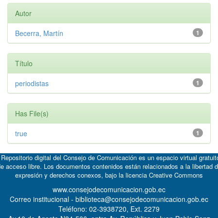
Autor
Becerra, Martín
1
Título
periodistas
1
Has File(s)
true
1
 Repositorio digital del Consejo de Comunicación es un espacio virtual gratuit
e acceso libre. Los documentos contenidos están relacionados a la libertad 
expresión y derechos conexos, bajo la licencia
Creative Commons
www.consejodecomunicacion.gob.ec
Correo institucional - biblioteca@consejodecomunicacion.gob.ec
Teléfono: 02-3938720, Ext. 2279