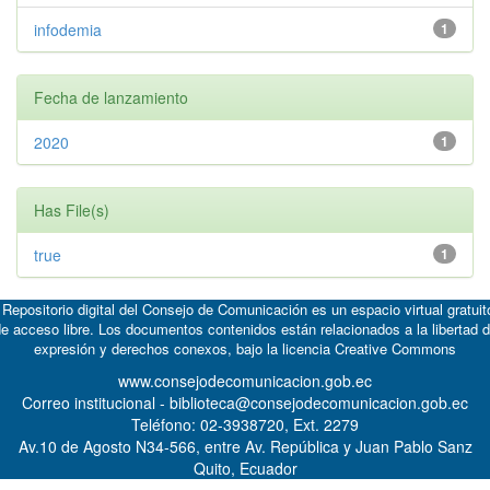
infodemia
1
Fecha de lanzamiento
2020
1
Has File(s)
true
1
 Repositorio digital del Consejo de Comunicación es un espacio virtual gratuit
e acceso libre. Los documentos contenidos están relacionados a la libertad 
expresión y derechos conexos, bajo la licencia
Creative Commons
www.consejodecomunicacion.gob.ec
Correo institucional - biblioteca@consejodecomunicacion.gob.ec
Teléfono: 02-3938720, Ext. 2279
Av.10 de Agosto N34-566, entre Av. República y Juan Pablo Sanz
Quito, Ecuador