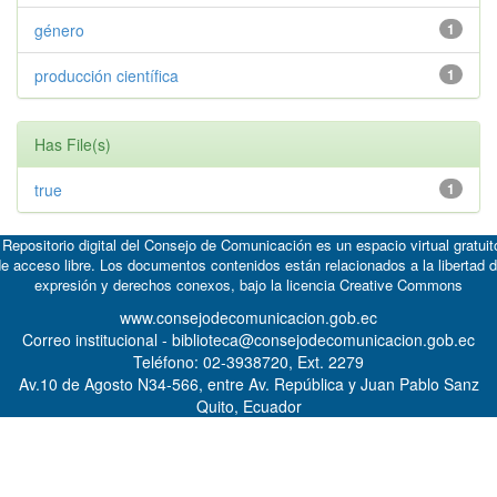
género
1
producción científica
1
Has File(s)
true
1
 Repositorio digital del Consejo de Comunicación es un espacio virtual gratuit
e acceso libre. Los documentos contenidos están relacionados a la libertad 
expresión y derechos conexos, bajo la licencia
Creative Commons
www.consejodecomunicacion.gob.ec
Correo institucional - biblioteca@consejodecomunicacion.gob.ec
Teléfono: 02-3938720, Ext. 2279
Av.10 de Agosto N34-566, entre Av. República y Juan Pablo Sanz
Quito, Ecuador