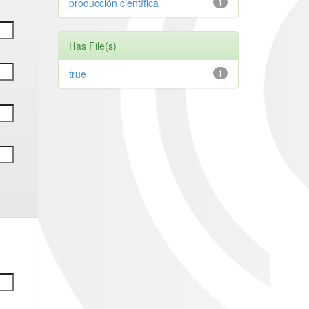
producción científica
1
Has File(s)
true
1