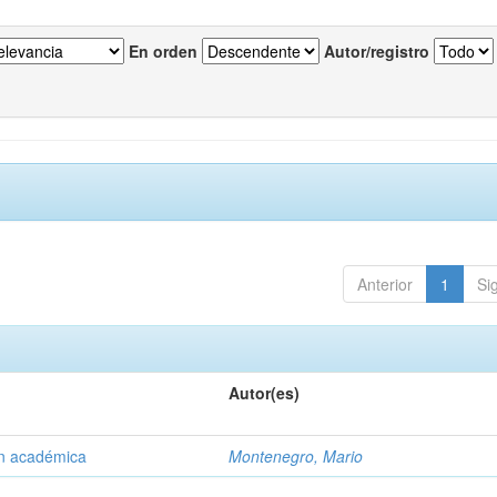
En orden
Autor/registro
Anterior
1
Si
Autor(es)
ón académica
Montenegro, Mario