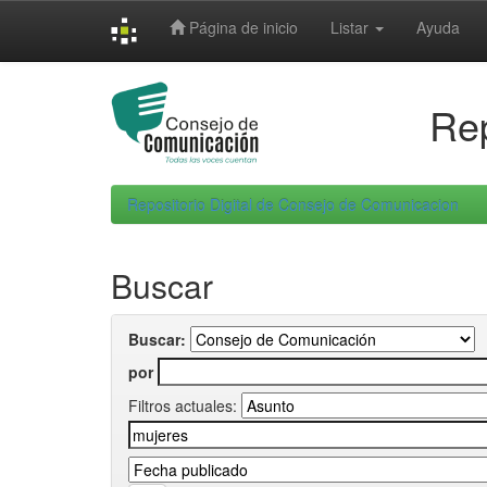
Skip
Página de inicio
Listar
Ayuda
navigation
Rep
Repositorio Digital de Consejo de Comunicacion
Buscar
Buscar:
por
Filtros actuales: