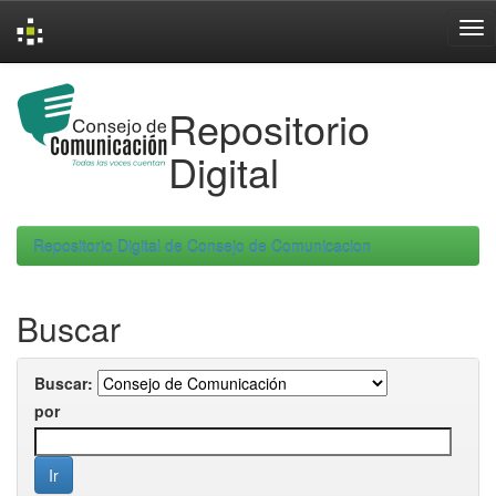
Skip
navigation
Repositorio
Digital
Repositorio Digital de Consejo de Comunicacion
Buscar
Buscar:
por