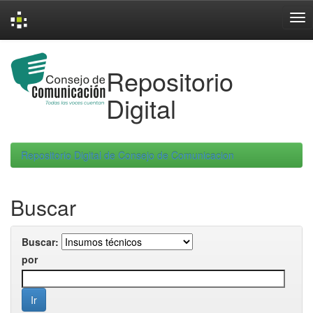
Skip
navigation
Repositorio
Digital
Repositorio Digital de Consejo de Comunicacion
Buscar
Buscar:
por