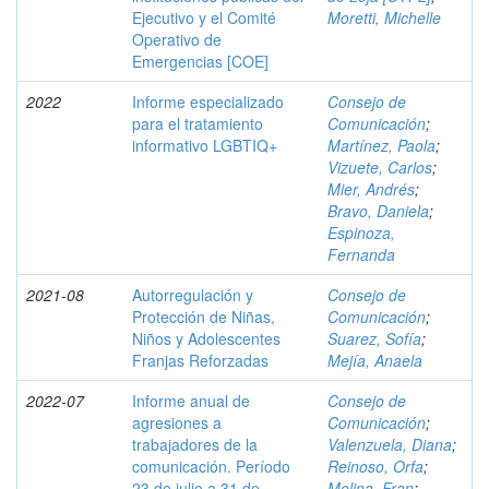
Ejecutivo y el Comité
Moretti, Michelle
Operativo de
Emergencias [COE]
2022
Informe especializado
Consejo de
para el tratamiento
Comunicación
;
informativo LGBTIQ+
Martínez, Paola
;
Vizuete, Carlos
;
Mier, Andrés
;
Bravo, Daniela
;
Espinoza,
Fernanda
2021-08
Autorregulación y
Consejo de
Protección de Niñas,
Comunicación
;
Niños y Adolescentes
Suarez, Sofía
;
Franjas Reforzadas
Mejía, Anaela
2022-07
Informe anual de
Consejo de
agresiones a
Comunicación
;
trabajadores de la
Valenzuela, Diana
;
comunicación. Período
Reinoso, Orfa
;
23 de julio a 31 de
Molina, Fran
;