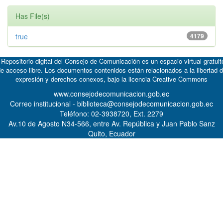
Has File(s)
true
4179
 Repositorio digital del Consejo de Comunicación es un espacio virtual gratuit
e acceso libre. Los documentos contenidos están relacionados a la libertad 
expresión y derechos conexos, bajo la licencia
Creative Commons
www.consejodecomunicacion.gob.ec
Correo institucional - biblioteca@consejodecomunicacion.gob.ec
Teléfono: 02-3938720, Ext. 2279
Av.10 de Agosto N34-566, entre Av. República y Juan Pablo Sanz
Quito, Ecuador