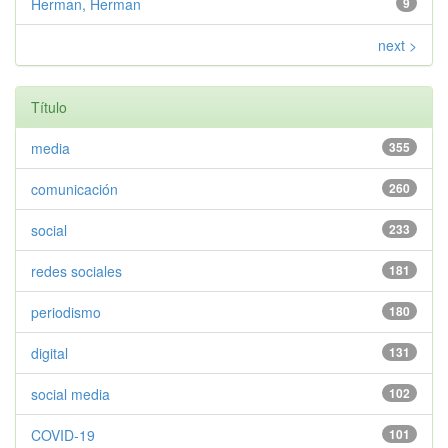
Herman, Herman
9
next >
Título
media
355
comunicación
260
social
233
redes sociales
181
periodismo
180
digital
131
social media
102
COVID-19
101