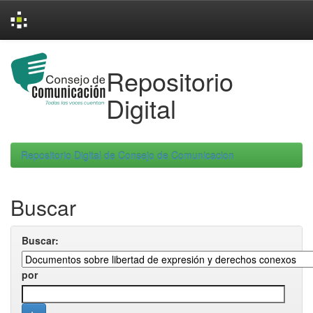
Skip
navigation
Repositorio
Digital
Repositorio Digital de Consejo de Comunicacion
Buscar
Buscar:
por