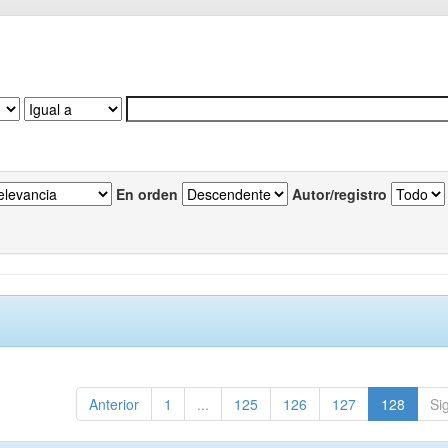
En orden
Autor/registro
Anterior
1
...
125
126
127
128
Si