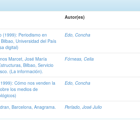
Autor(es)
do (1999): Periodismo en
Edo, Concha
. Bilbao, Universidad del País
a digital)
inos Marcet, José María
Fórneas, Celia
structuras, Bilbao, Servicio
asco. (La información).
(1999): Cómo nos venden la
Edo, Concha
(Sobre los medios de
lógicos)
adran, Barcelona, Anagrama.
Perlado, José Julio