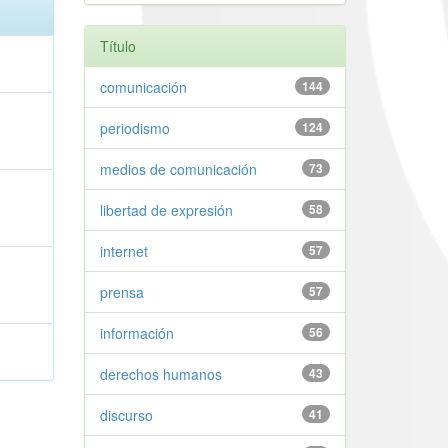
Título
comunicación
144
periodismo
124
medios de comunicación
73
libertad de expresión
58
internet
57
prensa
57
información
56
derechos humanos
43
discurso
41