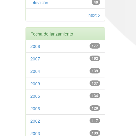
televisión
40
next >
Fecha de lanzamiento
2008
177
2007
162
2004
139
2009
137
2005
134
2006
128
2002
117
2003
103