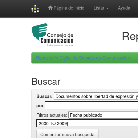
Skip
Página de inicio
Listar
Ayuda
navigation
Rep
Repositorio Digital de Consejo de Comunicacion
Buscar
Buscar:
por
Filtros actuales:
Comenzar nueva busqueda