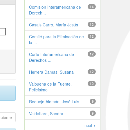
Comisión Interamericana de
14
Derech...
Casals Carro, María Jesús
12
Comité para la Eliminación de
12
la ...
Corte Interamericana de
12
Derechos ...
Herrera Damas, Susana
12
Valbuena de la Fuente,
10
Felicísimo
Requejo Alemán, José Luis
9
Valdettaro, Sandra
9
guiente
next >