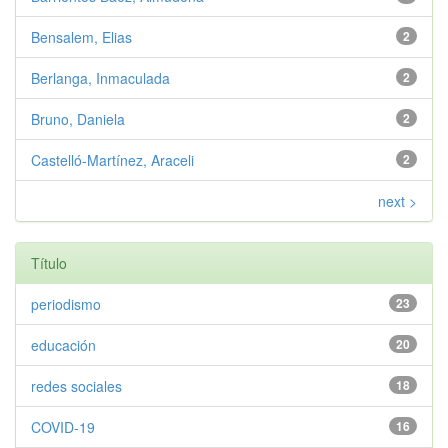
Bensalem, Elias
2
Berlanga, Inmaculada
2
Bruno, Daniela
2
Castelló-Martínez, Araceli
2
next >
Título
periodismo
23
educación
20
redes sociales
18
COVID-19
16