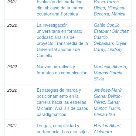
2021
Evolución del marketing
Bravo-Torres,
digital: caso de la marca
Diego
;
Hinojosa-
ecuatoriana Forestea
Becerra, Mónica
2022
La investigación
Galán Cubillo,
universitaria en formato
Esteban
;
Sánchez
podcast: análisis del
Castillo,
proyecto Transmedia de la
Sebastián
;
Drylie
Universitat Jaume I de
Carey, Lindsey
Castelló
2022
Nuevas narrativas y
Marinelli, Alberto
;
formatos en comunicación
Marcos García,
Silvia
2022
Estrategias de marca y
Jiménez-Marín,
posicionamiento en la
Gloria
;
Bellido-
carrera hacia las estrellas
Pérez, Elena
;
Michelin: Análisis de casos
Muñoz-Placín,
paradigmáticos
Elena Elisa
2021
Drogas, complicidad y
Perales Albert,
pertenencia. Los mensajes
Alejandro