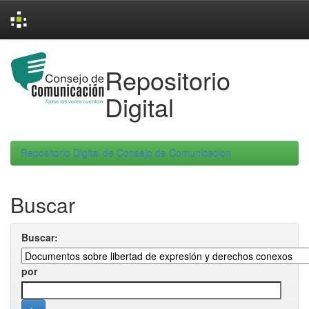
Skip
navigation
Repositorio
Digital
Repositorio Digital de Consejo de Comunicacion
Buscar
Buscar:
por