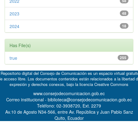
2022
58
2023
48
2024
18
Has File(s)
true
255
 Repositorio digital del Consejo de Comunicación es un espacio virtual gratuit
e acceso libre. Los documentos contenidos están relacionados a la libertad 
expresión y derechos conexos, bajo la licencia
Creative Commons
www.consejodecomunicacion.gob.ec
Correo institucional - biblioteca@consejodecomunicacion.gob.ec
Teléfono: 02-3938720, Ext. 2279
Av.10 de Agosto N34-566, entre Av. República y Juan Pablo Sanz
Quito, Ecuador