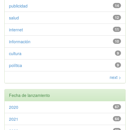
publicidad
14
salud
12
internet
11
información
10
cultura
9
política
9
next >
Fecha de lanzamiento
2020
67
2021
64