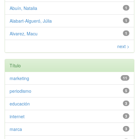
Abuín, Natalia
1
Alabart-Algueró, Júlia
1
Alvarez, Macu
1
next >
Título
marketing
11
periodismo
5
educación
3
internet
3
marca
3