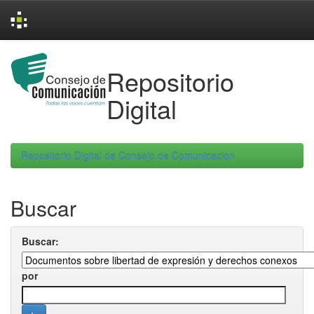
Skip
navigation
Repositorio
Digital
Repositorio Digital de Consejo de Comunicacion
Buscar
Buscar:
por