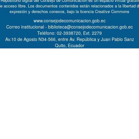
 Repositorio digital del Consejo de Comunicación es un espacio virtual gratuit
e acceso libre. Los documentos contenidos están relacionados a la libertad 
expresión y derechos conexos, bajo la licencia
Creative Commons
www.consejodecomunicacion.gob.ec
Correo institucional - biblioteca@consejodecomunicacion.gob.ec
Teléfono: 02-3938720, Ext. 2279
Av.10 de Agosto N34-566, entre Av. República y Juan Pablo Sanz
Quito, Ecuador