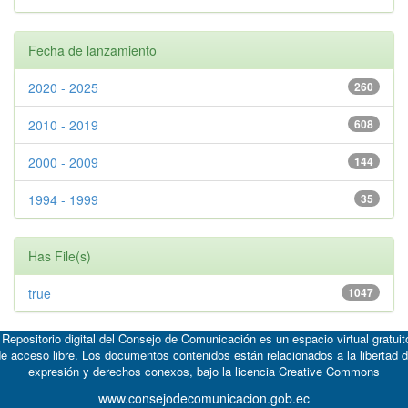
Fecha de lanzamiento
2020 - 2025
260
2010 - 2019
608
2000 - 2009
144
1994 - 1999
35
Has File(s)
true
1047
 Repositorio digital del Consejo de Comunicación es un espacio virtual gratuit
e acceso libre. Los documentos contenidos están relacionados a la libertad 
expresión y derechos conexos, bajo la licencia
Creative Commons
www.consejodecomunicacion.gob.ec