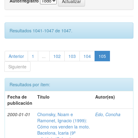
Autor/registro
Resultados 1041-1047 de 1047.
Anterior
1
...
102
103
104
105
Siguiente
Resultados por ítem:
Fecha de
Título
Autor(es)
publicación
2000-01-01
Chomsky, Noam e
Edo, Concha
Ramonet, Ignacio (1999):
Cómo nos venden la moto.
Bacelona, Icaria (9ª