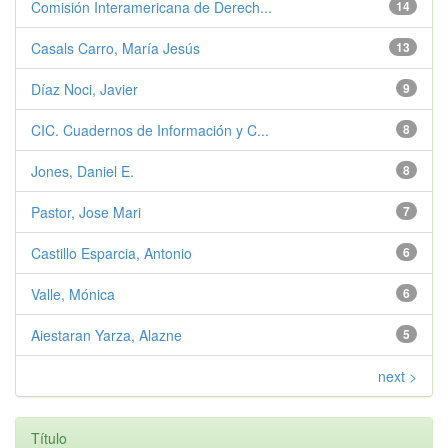
Comisión Interamericana de Derech...
14
Casals Carro, María Jesús
13
Díaz Noci, Javier
9
CIC. Cuadernos de Información y C...
8
Jones, Daniel E.
8
Pastor, Jose Mari
7
Castillo Esparcia, Antonio
6
Valle, Mónica
6
Aiestaran Yarza, Alazne
5
next >
Título