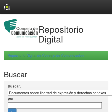
Skip
navigation
Repositorio
Digital
Repositorio Digital de Consejo de Comunicacion
Buscar
Buscar:
por