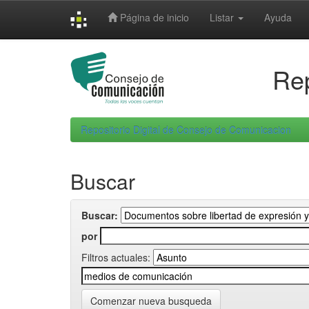
Skip
Página de inicio
Listar
Ayuda
navigation
Rep
Repositorio Digital de Consejo de Comunicacion
Buscar
Buscar:
por
Filtros actuales:
Comenzar nueva busqueda