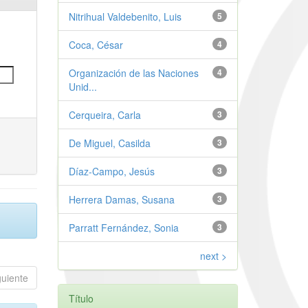
Nitrihual Valdebenito, Luis
5
Coca, César
4
Organización de las Naciones
4
Unid...
Cerqueira, Carla
3
De Miguel, Casilda
3
Díaz-Campo, Jesús
3
Herrera Damas, Susana
3
Parratt Fernández, Sonia
3
next >
guiente
Título