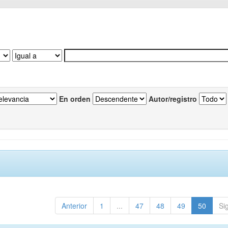
En orden
Autor/registro
Anterior
1
...
47
48
49
50
Si