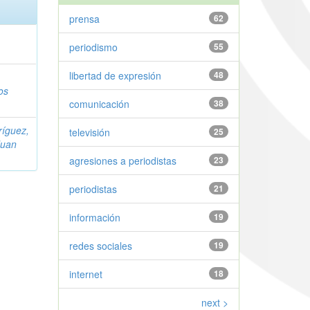
prensa
62
periodismo
55
libertad de expresión
48
os
comunicación
38
íguez,
televisión
25
Juan
agresiones a periodistas
23
periodistas
21
información
19
redes sociales
19
internet
18
next >