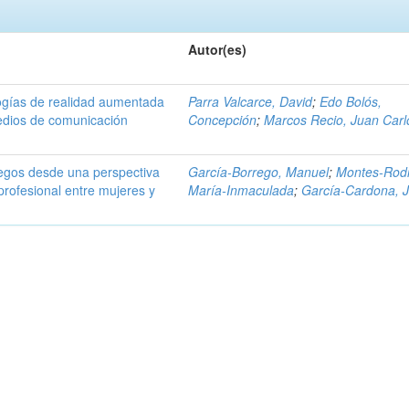
Autor(es)
ologías de realidad aumentada
Parra Valcarce, David
;
Edo Bolós,
medios de comunicación
Concepción
;
Marcos Recio, Juan Carl
juegos desde una perspectiva
García-Borrego, Manuel
;
Montes-Rodr
 profesional entre mujeres y
María-Inmaculada
;
García-Cardona, 