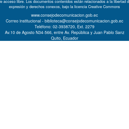
e acceso libre. Los documentos contenidos están relacionados a la libertad 
expresión y derechos conexos, bajo la licencia
Creative Commons
www.consejodecomunicacion.gob.ec
Correo institucional - biblioteca@consejodecomunicacion.gob.ec
Teléfono: 02-3938720, Ext. 2279
Av.10 de Agosto N34-566, entre Av. República y Juan Pablo Sanz
Quito, Ecuador