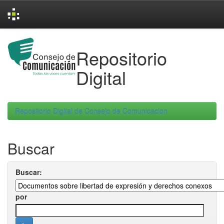
Skip
navigation
Repositorio
Digital
Repositorio Digital de Consejo de Comunicacion
Buscar
Buscar:
por