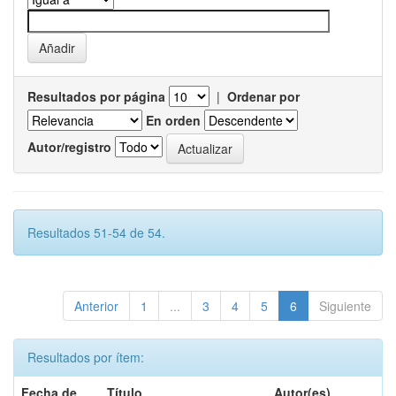
Resultados por página
|
Ordenar por
En orden
Autor/registro
Resultados 51-54 de 54.
Anterior
1
...
3
4
5
6
Siguiente
Resultados por ítem:
Fecha de
Título
Autor(es)