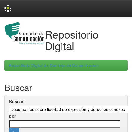
Skip
navigation
Repositorio
Digital
Repositorio Digital de Consejo de Comunicacion
Buscar
Buscar:
por