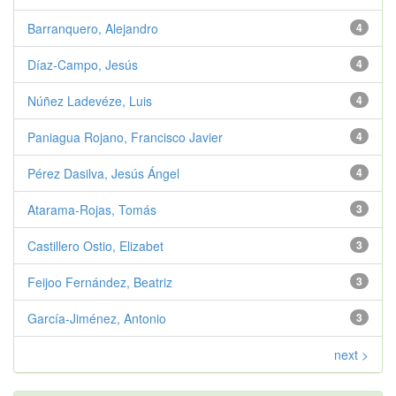
Barranquero, Alejandro
4
Díaz-Campo, Jesús
4
Núñez Ladevéze, Luis
4
Paniagua Rojano, Francisco Javier
4
Pérez Dasilva, Jesús Ángel
4
Atarama-Rojas, Tomás
3
Castillero Ostio, Elizabet
3
Feijoo Fernández, Beatriz
3
García-Jiménez, Antonio
3
next >