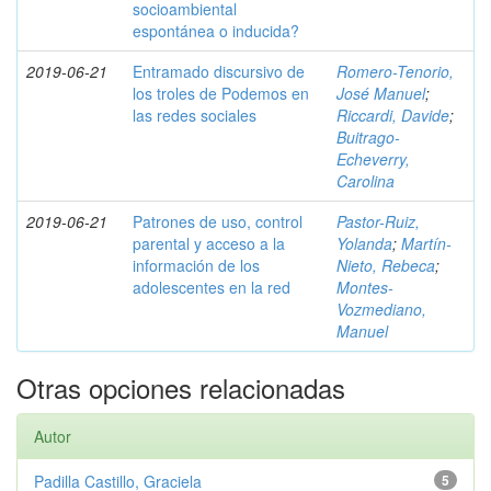
socioambiental
espontánea o inducida?
2019-06-21
Entramado discursivo de
Romero-Tenorio,
los troles de Podemos en
José Manuel
;
las redes sociales
Riccardi, Davide
;
Buitrago-
Echeverry,
Carolina
2019-06-21
Patrones de uso, control
Pastor-Ruiz,
parental y acceso a la
Yolanda
;
Martín-
información de los
Nieto, Rebeca
;
adolescentes en la red
Montes-
Vozmediano,
Manuel
Otras opciones relacionadas
Autor
Padilla Castillo, Graciela
5