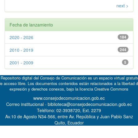
next >
Fecha de lanzamiento
2020 - 2026
184
2010 - 2019
244
2001 - 2009
5
 Repositorio digital del Consejo de Comunicación es un espacio virtual gratuit
e acceso libre. Los documentos contenidos están relacionados a la libertad 
expresión y derechos conexos, bajo la licencia
Creative Commons
www.consejodecomunicacion.gob.ec
Correo institucional - biblioteca@consejodecomunicacion.gob.ec
Teléfono: 02-3938720, Ext. 2279
Av.10 de Agosto N34-566, entre Av. República y Juan Pablo Sanz
Quito, Ecuador