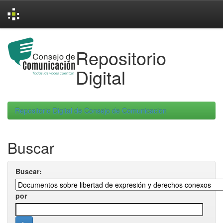
Skip
navigation
Repositorio
Digital
Repositorio Digital de Consejo de Comunicacion
Buscar
Buscar:
por