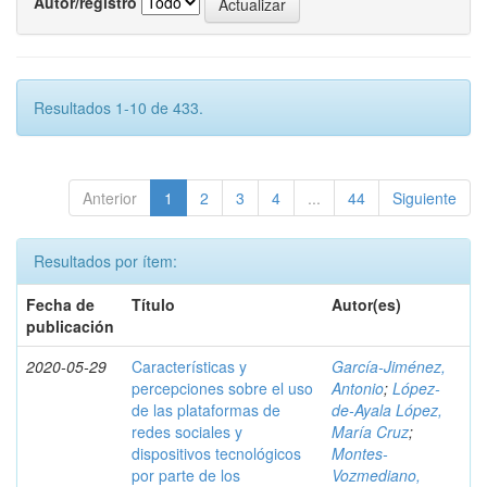
Autor/registro
Resultados 1-10 de 433.
Anterior
1
2
3
4
...
44
Siguiente
Resultados por ítem:
Fecha de
Título
Autor(es)
publicación
2020-05-29
Características y
García-Jiménez,
percepciones sobre el uso
Antonio
;
López-
de las plataformas de
de-Ayala López,
redes sociales y
María Cruz
;
dispositivos tecnológicos
Montes-
por parte de los
Vozmediano,