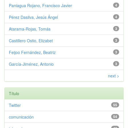
Paniagua Rojano, Francisco Javier
4
Pérez Dasilva, Jesús Ángel
4
Atarama-Rojas, Tomás
3
Castillero Ostio, Elizabet
3
Feijoo Fernández, Beatriz
3
García-Jiménez, Antonio
3
next >
Título
Twitter
55
comunicación
54