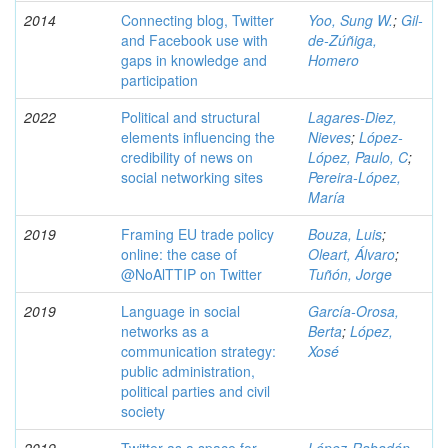
2014
Connecting blog, Twitter
Yoo, Sung W.
;
Gil-
and Facebook use with
de-Zúñiga,
gaps in knowledge and
Homero
participation
2022
Political and structural
Lagares-Diez,
elements influencing the
Nieves
;
López-
credibility of news on
López, Paulo, C
;
social networking sites
Pereira-López,
María
2019
Framing EU trade policy
Bouza, Luis
;
online: the case of
Oleart, Álvaro
;
@NoAlTTIP on Twitter
Tuñón, Jorge
2019
Language in social
García-Orosa,
networks as a
Berta
;
López,
communication strategy:
Xosé
public administration,
political parties and civil
society