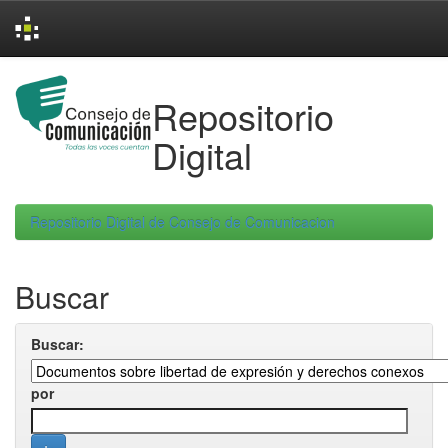
Skip
navigation
Repositorio
Digital
Repositorio Digital de Consejo de Comunicacion
Buscar
Buscar:
por