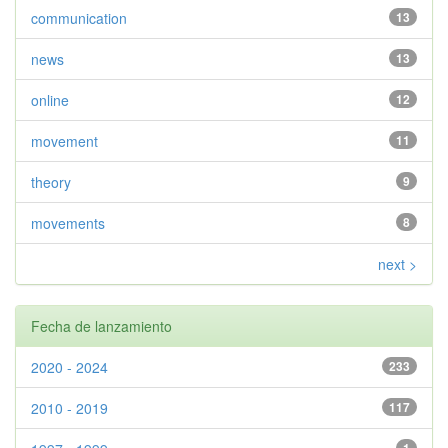
communication
13
news
13
online
12
movement
11
theory
9
movements
8
next >
Fecha de lanzamiento
2020 - 2024
233
2010 - 2019
117