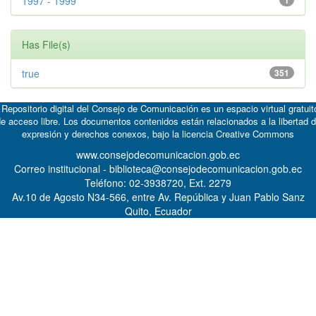
1997 - 1999
1
Has File(s)
true
351
 Repositorio digital del Consejo de Comunicación es un espacio virtual gratuit
e acceso libre. Los documentos contenidos están relacionados a la libertad 
expresión y derechos conexos, bajo la licencia
Creative Commons
www.consejodecomunicacion.gob.ec
Correo institucional - biblioteca@consejodecomunicacion.gob.ec
Teléfono: 02-3938720, Ext. 2279
Av.10 de Agosto N34-566, entre Av. República y Juan Pablo Sanz
Quito, Ecuador