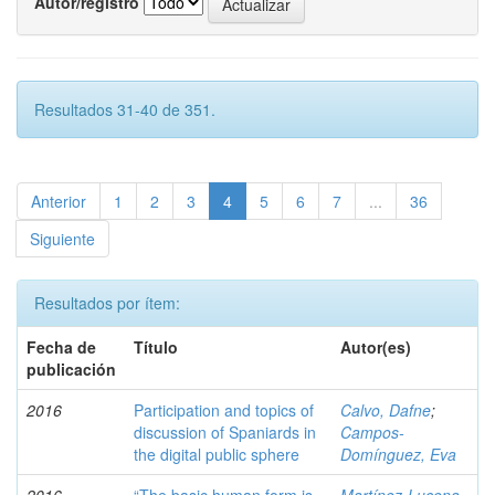
Autor/registro
Resultados 31-40 de 351.
Anterior
1
2
3
4
5
6
7
...
36
Siguiente
Resultados por ítem:
Fecha de
Título
Autor(es)
publicación
2016
Participation and topics of
Calvo, Dafne
;
discussion of Spaniards in
Campos-
the digital public sphere
Domínguez, Eva