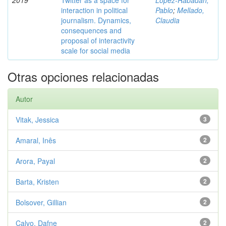
2019
Twitter as a space for
López-Rabadán,
interaction in political
Pablo
;
Mellado,
journalism. Dynamics,
Claudia
consequences and
proposal of interactivity
scale for social media
Otras opciones relacionadas
Autor
Vitak, Jessica
3
Amaral, Inês
2
Arora, Payal
2
Barta, Kristen
2
Bolsover, Gillian
2
Calvo, Dafne
2