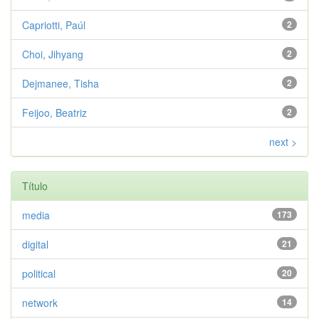
Capriotti, Paúl
2
Choi, Jihyang
2
Dejmanee, Tisha
2
Feijoo, Beatriz
2
next >
Título
media
173
digital
21
political
20
network
14