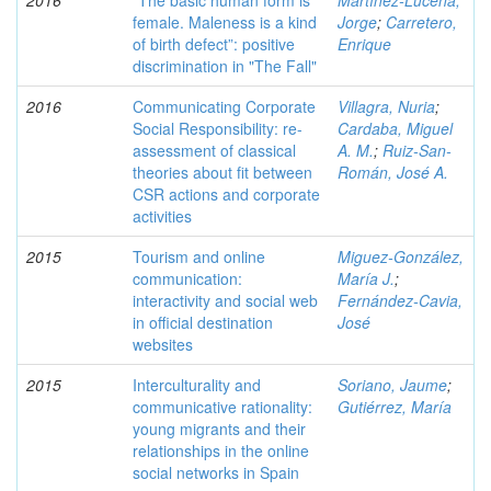
2016
“The basic human form is
Martínez-Lucena,
female. Maleness is a kind
Jorge
;
Carretero,
of birth defect”: positive
Enrique
discrimination in "The Fall"
2016
Communicating Corporate
Villagra, Nuria
;
Social Responsibility: re-
Cardaba, Miguel
assessment of classical
A. M.
;
Ruiz-San-
theories about fit between
Román, José A.
CSR actions and corporate
activities
2015
Tourism and online
Miguez-González,
communication:
María J.
;
interactivity and social web
Fernández-Cavia,
in official destination
José
websites
2015
Interculturality and
Soriano, Jaume
;
communicative rationality:
Gutiérrez, María
young migrants and their
relationships in the online
social networks in Spain