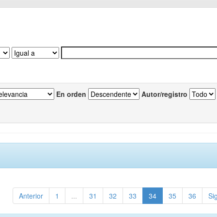
En orden
Autor/registro
Anterior
1
...
31
32
33
34
35
36
Si