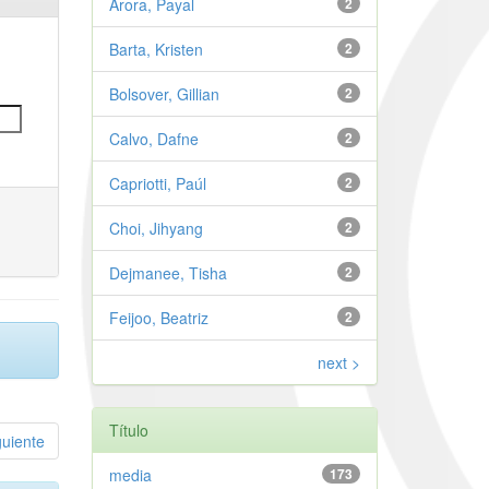
Arora, Payal
2
Barta, Kristen
2
Bolsover, Gillian
2
Calvo, Dafne
2
Capriotti, Paúl
2
Choi, Jihyang
2
Dejmanee, Tisha
2
Feijoo, Beatriz
2
next >
Título
guiente
media
173