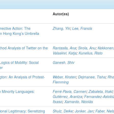
Autor(es)
ective Action: The
Zhang, Yin
;
Lee, Francis
 in Hong Kong’s Umbrella
hod Analysis of Twitter on the
Rantasila, Ana
;
Sirola, Anu
;
Kekkonen,
Valaskivi, Katja
;
Kunelius, Risto
ogics of Mobility: Social
Ganesh, Shiv
er
n: An Analysis of Protest-
Weber, Kirsten
;
Dejmanee, Tisha
;
Rho
Flemming
n Minority Languages:
Ferré-Pavia, Carmen
;
Zabaleta, Iñaki
;
Gutiérrez, Arantza
;
Fernandez-Astobi
Itxaso
;
Xamardo, Nicolás
ional Legitimacy: Sensitizing
Shulz, Deike
;
Jonker, Jan
;
Faber, Niel