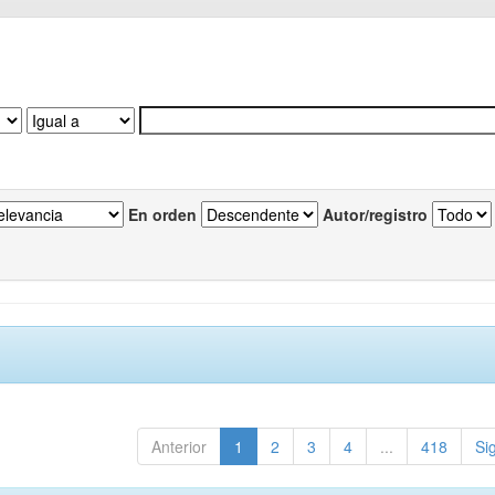
En orden
Autor/registro
Anterior
1
2
3
4
...
418
Si