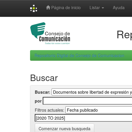
Skip
Página de inicio
Listar
Ayuda
navigation
Rep
Repositorio Digital de Consejo de Comunicacion
Buscar
Buscar:
por
Filtros actuales:
Comenzar nueva busqueda