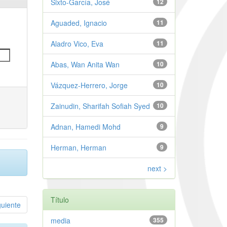
Sixto-García, José
12
Aguaded, Ignacio
11
Aladro Vico, Eva
11
Abas, Wan Anita Wan
10
Vázquez-Herrero, Jorge
10
Zainudin, Sharifah Sofiah Syed
10
Adnan, Hamedi Mohd
9
Herman, Herman
9
next >
Título
guiente
media
355