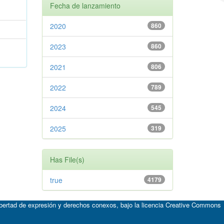
Fecha de lanzamiento
2020
860
2023
860
2021
806
2022
789
2024
545
2025
319
Has File(s)
true
4179
ibertad de expresión y derechos conexos, bajo la licencia
Creative Commons