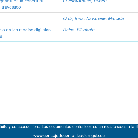
gencia en la cobertura
Olveira-Araujo, Rubén
 travestido
Ortiz, Irma
;
Navarrete, Marcela
dio en los medios digitales
Rojas, Elizabeth
a
atuito y de acceso libre. Los documentos contenidos están relacionados a la l
www.consejodecomunicacion.gob.ec