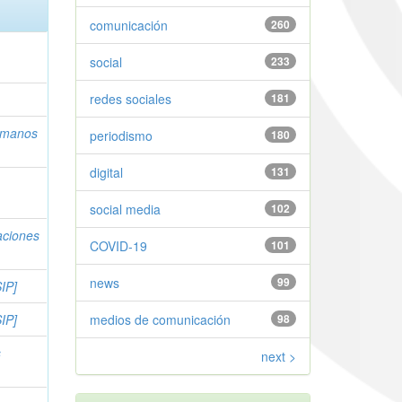
comunicación
260
social
233
redes sociales
181
umanos
periodismo
180
digital
131
social media
102
aciones
COVID-19
101
news
99
IP]
IP]
medios de comunicación
98
s
next >