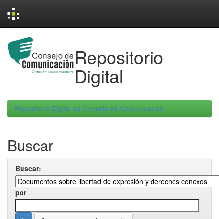
Skip
navigation
Repositorio
Digital
Repositorio Digital de Consejo de Comunicacion
Buscar
Buscar:
por