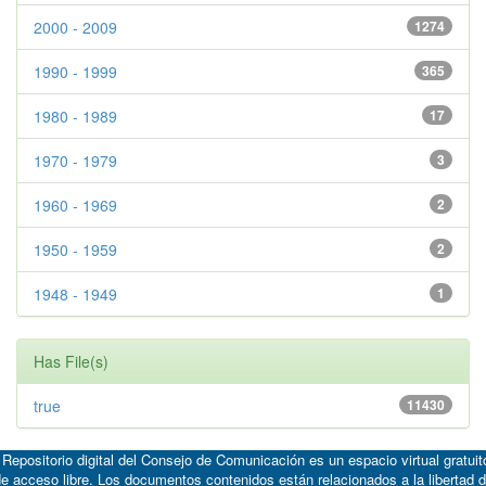
2000 - 2009
1274
1990 - 1999
365
1980 - 1989
17
1970 - 1979
3
1960 - 1969
2
1950 - 1959
2
1948 - 1949
1
Has File(s)
true
11430
 Repositorio digital del Consejo de Comunicación es un espacio virtual gratuit
e acceso libre. Los documentos contenidos están relacionados a la libertad 