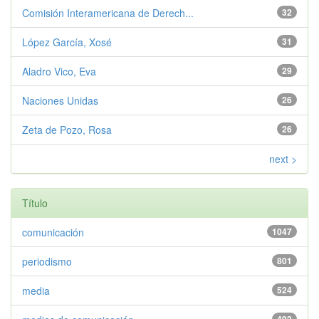
Comisión Interamericana de Derech...
32
López García, Xosé
31
Aladro Vico, Eva
29
Naciones Unidas
26
Zeta de Pozo, Rosa
26
next >
Título
comunicación
1047
periodismo
801
media
524