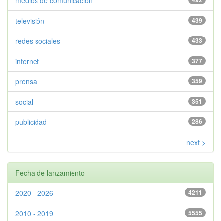
medios de comunicación
492
televisión
439
redes sociales
433
internet
377
prensa
359
social
351
publicidad
286
next >
Fecha de lanzamiento
2020 - 2026
4211
2010 - 2019
5555