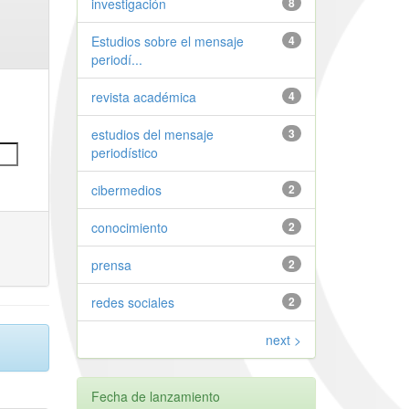
investigación
8
Estudios sobre el mensaje
4
periodí...
revista académica
4
estudios del mensaje
3
periodístico
cibermedios
2
conocimiento
2
prensa
2
redes sociales
2
next >
Fecha de lanzamiento