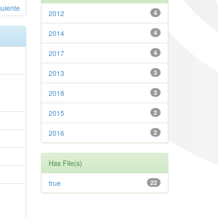
guiente
2012
4
2014
4
2017
4
2013
3
2018
3
2015
2
2016
2
Has File(s)
true
22