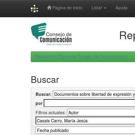
Skip
Página de inicio
Listar
Ayuda
navigation
Rep
Repositorio Digital de Consejo de Comunicacion
Buscar
Buscar:
por
Filtros actuales: