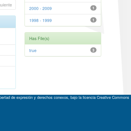
guiente
2000 - 2009
1
1998 - 1999
1
Has File(s)
true
3
ibertad de expresión y derechos conexos, bajo la licencia
Creative Commons