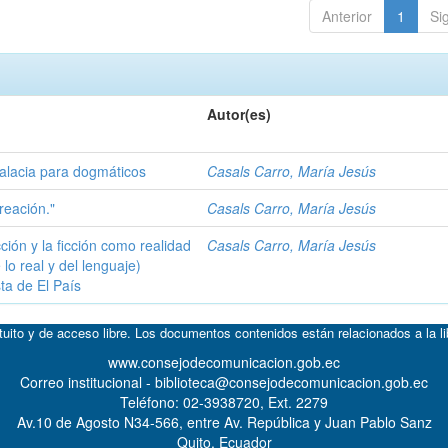
Anterior
1
Si
Autor(es)
 falacia para dogmáticos
Casals Carro, María Jesús
reación."
Casals Carro, María Jesús
ción y la ficción como realidad
Casals Carro, María Jesús
lo real y del lenguaje)
ta de El País
atuito y de acceso libre. Los documentos contenidos están relacionados a la l
www.consejodecomunicacion.gob.ec
Correo institucional - biblioteca@consejodecomunicacion.gob.ec
Teléfono: 02-3938720, Ext. 2279
Av.10 de Agosto N34-566, entre Av. República y Juan Pablo Sanz
Quito, Ecuador