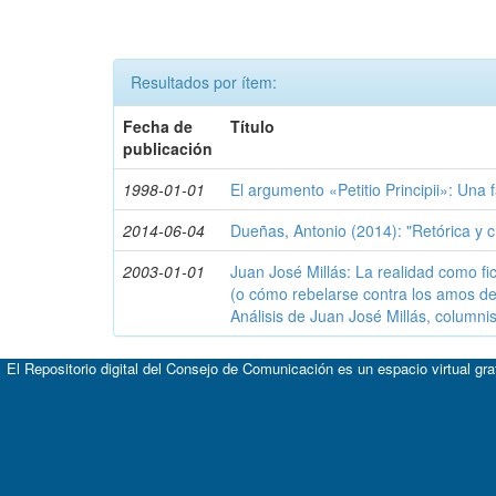
Resultados por ítem:
Fecha de
Título
publicación
1998-01-01
El argumento «Petitio Principii»: Una
2014-06-04
Dueñas, Antonio (2014): "Retórica y c
2003-01-01
Juan José Millás: La realidad como fic
(o cómo rebelarse contra los amos de 
Análisis de Juan José Millás, columnis
El Repositorio digital del Consejo de Comunicación es un espacio virtual gr