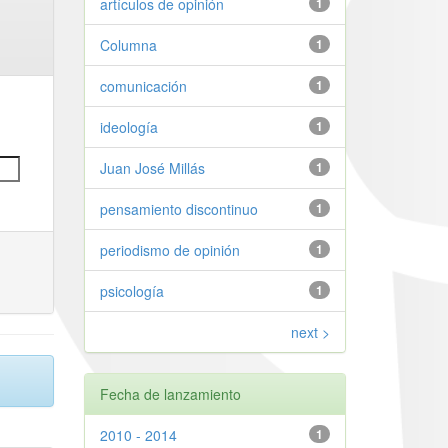
artículos de opinión
1
Columna
1
comunicación
1
ideología
1
Juan José Millás
1
pensamiento discontinuo
1
periodismo de opinión
1
psicología
1
next >
Fecha de lanzamiento
2010 - 2014
1