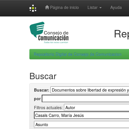
Skip
Página de inicio
Listar
Ayuda
navigation
Rep
Repositorio Digital de Consejo de Comunicacion
Buscar
Buscar:
por
Filtros actuales: