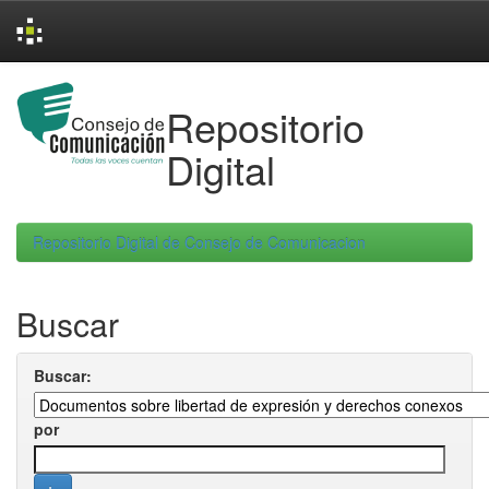
Skip
navigation
Repositorio
Digital
Repositorio Digital de Consejo de Comunicacion
Buscar
Buscar:
por