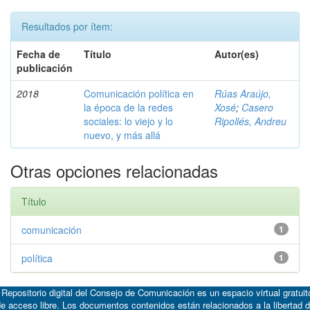
Resultados por ítem:
Fecha de
Título
Autor(es)
publicación
2018
Comunicación política en
Rúas Araújo,
la época de la redes
Xosé
;
Casero
sociales: lo viejo y lo
Ripollés, Andreu
nuevo, y más allá
Otras opciones relacionadas
Título
comunicación
1
política
1
 Repositorio digital del Consejo de Comunicación es un espacio virtual gratuit
e acceso libre. Los documentos contenidos están relacionados a la libertad 