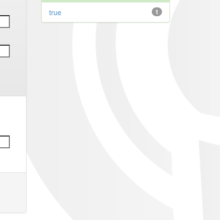
true
1