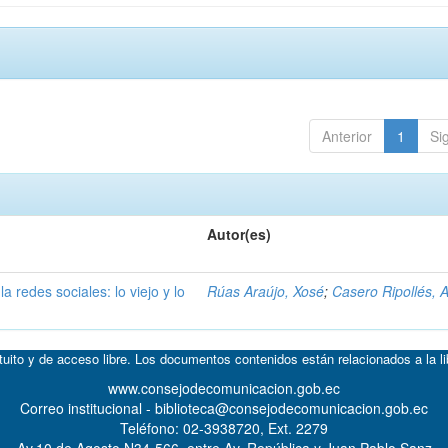
Anterior
1
Si
Autor(es)
a redes sociales: lo viejo y lo
Rúas Araújo, Xosé
;
Casero Ripollés, 
atuito y de acceso libre. Los documentos contenidos están relacionados a la l
www.consejodecomunicacion.gob.ec
Correo institucional - biblioteca@consejodecomunicacion.gob.ec
Teléfono: 02-3938720, Ext. 2279