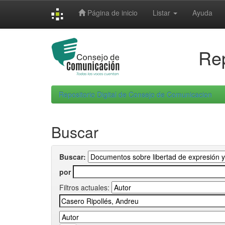
Skip
Página de inicio
Listar
Ayuda
navigation
Rep
Repositorio Digital de Consejo de Comunicacion
Buscar
Buscar:
por
Filtros actuales: