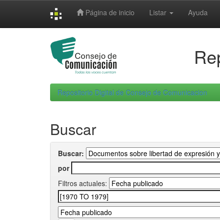
Skip
Página de inicio
Listar
Ayuda
navigation
Rep
Repositorio Digital de Consejo de Comunicacion
Buscar
Buscar:
por
Filtros actuales: