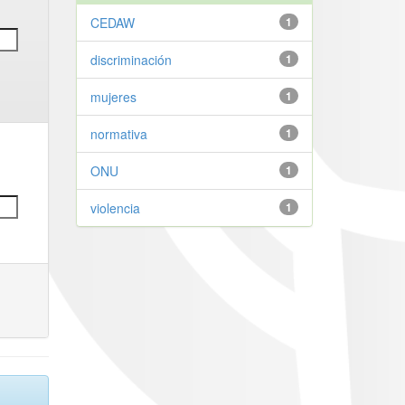
CEDAW
1
discriminación
1
mujeres
1
normativa
1
ONU
1
violencia
1