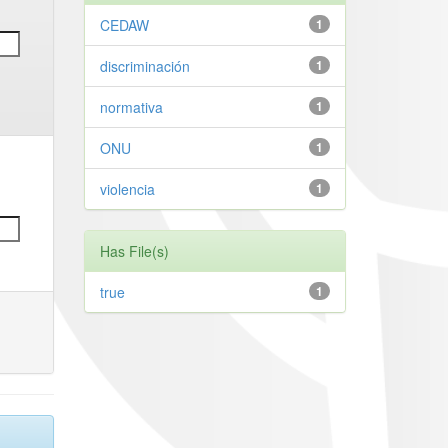
CEDAW
1
discriminación
1
normativa
1
ONU
1
violencia
1
Has File(s)
true
1