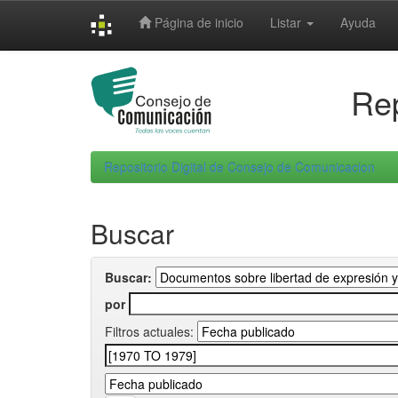
Skip
Página de inicio
Listar
Ayuda
navigation
Rep
Repositorio Digital de Consejo de Comunicacion
Buscar
Buscar:
por
Filtros actuales: