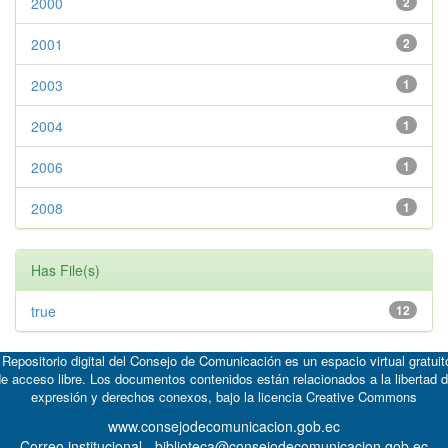
2000
2
2001
2
2003
1
2004
1
2006
1
2008
1
Has File(s)
true
12
 Repositorio digital del Consejo de Comunicación es un espacio virtual gratuit
e acceso libre. Los documentos contenidos están relacionados a la libertad 
expresión y derechos conexos, bajo la licencia
Creative Commons
www.consejodecomunicacion.gob.ec
Correo institucional - biblioteca@consejodecomunicacion.gob.ec