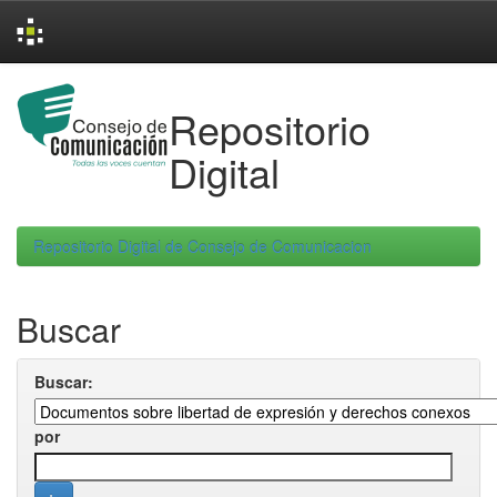
Skip
navigation
Repositorio
Digital
Repositorio Digital de Consejo de Comunicacion
Buscar
Buscar:
por