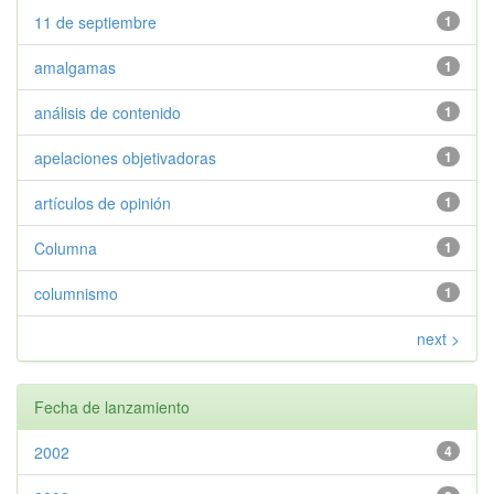
11 de septiembre
1
amalgamas
1
análisis de contenido
1
apelaciones objetivadoras
1
artículos de opinión
1
Columna
1
columnismo
1
next >
Fecha de lanzamiento
2002
4